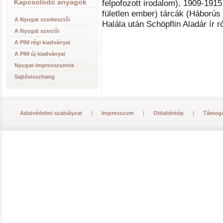
Kapcsolódó anyagok
felpofozott irodalom), 1909-1915 
fületlen ember) tárcák (Háborús 
A Nyugat szerkesztői
Halála után Schöpflin Aladár ír 
A Nyugat szerzői
A PIM régi kiadványai
A PIM új kiadványai
Nyugat-impresszumok
Sajtóvisszhang
Adatvédelmi szabályzat
|
Impresszum
|
Oldaltérkép
|
Támoga