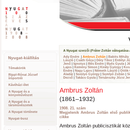
A Nyugat szerzői (Fráter Zoltán válogatása 
Ady Endre
|
Ambrus Zoltán
|
Babits Mihály
Nyugat-kiállítás
László
|
Csáth Géza
|
Déry Tibor
|
Erdélyi J
Jenő
|
Ignotus
|
Illés Endre
|
Illyés Gyula
|
Jé
Lajos
|
Kemény Simon
|
Király György
|
Kos
Témakörök
Endre
|
Nagy Lajos
|
Németh László
|
Ottlik
Aladár
|
Somlyó György
|
Somlyó Zoltán
|
S
Rippl-Rónai József
Dezső
|
Takács Gyula
|
Tersánszky Józsi Je
íróportréi
Kávéházi élet
Ambrus Zoltán
A Nyugat és a
könyvművészet
(1861–1932)
A Nyugat és a
társművészetek
1908. 21. szám
A Nyugat története
Megjelenik Ambrus Zoltán első publik
cikke
Nyugat-busz
Ambrus Zoltán publicisztikát kö