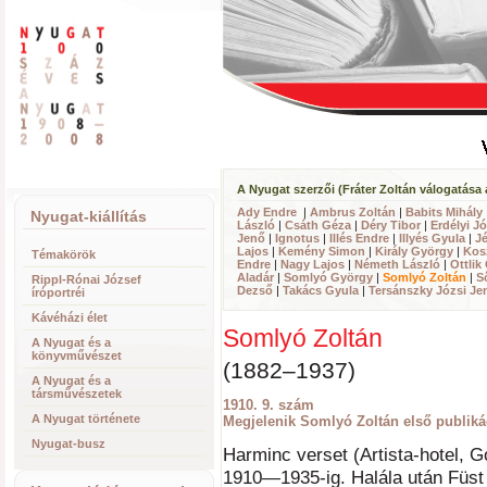
A Nyugat szerzői (Fráter Zoltán válogatása 
Ady Endre
|
Ambrus Zoltán
|
Babits Mihály
Nyugat-kiállítás
László
|
Csáth Géza
|
Déry Tibor
|
Erdélyi J
Jenő
|
Ignotus
|
Illés Endre
|
Illyés Gyula
|
Jé
Lajos
|
Kemény Simon
|
Király György
|
Kos
Témakörök
Endre
|
Nagy Lajos
|
Németh László
|
Ottlik
Aladár
|
Somlyó György
|
Somlyó Zoltán
|
S
Rippl-Rónai József
Dezső
|
Takács Gyula
|
Tersánszky Józsi Je
íróportréi
Kávéházi élet
Somlyó Zoltán
A Nyugat és a
könyvművészet
(1882–1937)
A Nyugat és a
társművészetek
1910. 9. szám
A Nyugat története
Megjelenik Somlyó Zoltán első publiká
Nyugat-busz
Harminc verset (Artista-hotel, Go
1910—1935-ig. Halála után Füst 