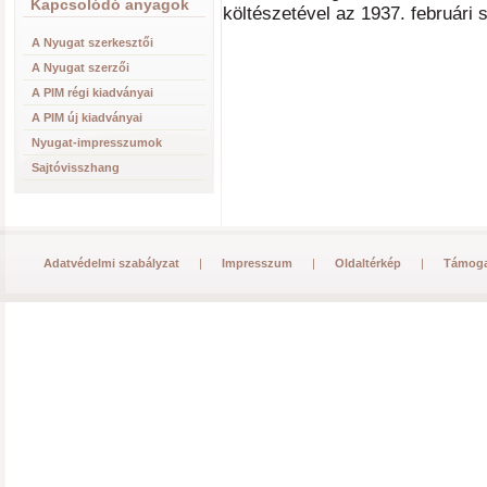
Kapcsolódó anyagok
költészetével az 1937. februári
A Nyugat szerkesztői
A Nyugat szerzői
A PIM régi kiadványai
A PIM új kiadványai
Nyugat-impresszumok
Sajtóvisszhang
Adatvédelmi szabályzat
|
Impresszum
|
Oldaltérkép
|
Támoga