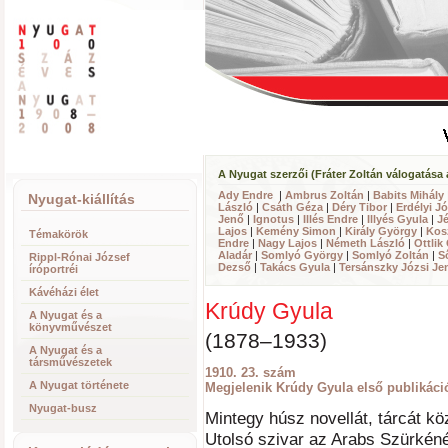
A Nyugat szerzői (Fráter Zoltán válogatása 
Ady Endre
|
Ambrus Zoltán
|
Babits Mihály
Nyugat-kiállítás
László
|
Csáth Géza
|
Déry Tibor
|
Erdélyi J
Jenő
|
Ignotus
|
Illés Endre
|
Illyés Gyula
|
Jé
Lajos
|
Kemény Simon
|
Király György
|
Kos
Témakörök
Endre
|
Nagy Lajos
|
Németh László
|
Ottlik
Aladár
|
Somlyó György
|
Somlyó Zoltán
|
S
Rippl-Rónai József
Dezső
|
Takács Gyula
|
Tersánszky Józsi Je
íróportréi
Kávéházi élet
Krúdy Gyula
A Nyugat és a
könyvművészet
(1878–1933)
A Nyugat és a
társművészetek
1910. 23. szám
A Nyugat története
Megjelenik Krúdy Gyula első publikáció
Nyugat-busz
Mintegy húsz novellát, tárcát kö
Utolsó szivar az Arabs Szürkén