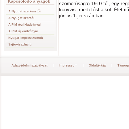
Kapcsolódó anyagok
szomorúsága) 1910-től, egy regén
könyvis- mertetést alkot. Életmű
A Nyugat szerkesztői
június 1-jei számban.
A Nyugat szerzői
A PIM régi kiadványai
A PIM új kiadványai
Nyugat-impresszumok
Sajtóvisszhang
Adatvédelmi szabályzat
|
Impresszum
|
Oldaltérkép
|
Támoga