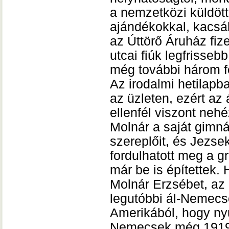
a nemzetközi küldött
ajándékokkal, kacsák
az Úttörő Áruház fize
utcai fiúk legfrisseb
még további három fo
Az irodalmi hetilapb
az üzleten, ezért az
ellenfél viszont nehé
Molnár a saját gimná
szereplőit, és Jezse
fordulhatott meg a 
már be is építettek. 
Molnár Erzsébet, az í
legutóbbi ál-Nemecs
Amerikából, hogy nyu
Nemecsek még 1919-