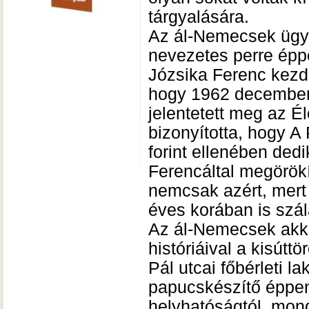
tárgyalására.
Az ál-Nemecsek ügy
nevezetes perre ép
Józsika Ferenc kezd
hogy 1962 decemberé
jelentetett meg az É
bizonyította, hogy A
forint ellenében ded
Ferencáltal megörökí
nemcsak azért, mert
éves korában is szál
Az ál-Nemecsek akko
históriáival a kisútt
Pál utcai főbérleti 
papucskészítő éppen m
helyhatóságtól, mon