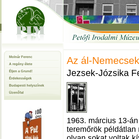
Molnár Ferenc
Az ál-Nemecsek
A regény élete
Jezsek-Józsika Fe
Éljen a Grund!
Érdekességek
Budapesti helyszínek
Üzenőfal
1963. március 13-án 
teremőrök példátlan
olyan sokat voltak 