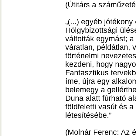
(Útitárs a száműzeté
„(...) egyéb jótékon
Hölgybizottsági ülés
váltották egymást; a 
váratlan, példátlan,
történelmi nevezetes
kezdeni, hogy nagyob
Fantasztikus tervekb
íme, újra egy alkalom
belemegy a gellértheg
Duna alatt fúrható ala
földfeletti vasút és 
létesítésébe.”
(Molnár Ferenc: Az 