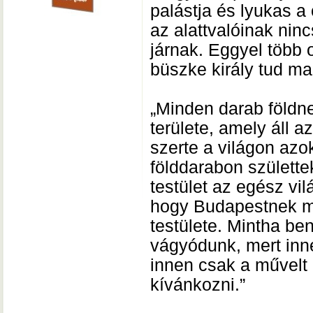
palástja és lyukas a 
az alattvalóinak ninc
járnak. Eggyel több 
büszke király tud m
„Minden darab földn
területe, amely áll
szerte a világon az
földdarabon születte
testület az egész vi
hogy Budapestnek m
testülete. Mintha be
vágyódunk, mert inne
innen csak a művelt 
kívánkozni.”