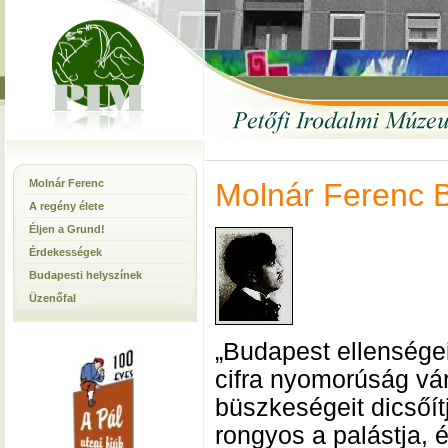
Molnár Ferenc
Molnár Ferenc 
A regény élete
Éljen a Grund!
Érdekességek
Budapesti helyszínek
Üzenőfal
„Budapest ellensége
cifra nyomorúság vár
büszkeségeit dicsőítj
rongyos a palástja, 