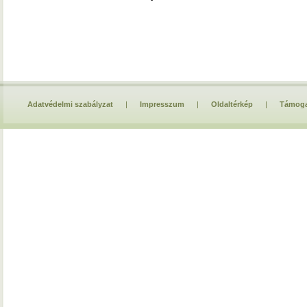
Adatvédelmi szabályzat
|
Impresszum
|
Oldaltérkép
|
Támoga