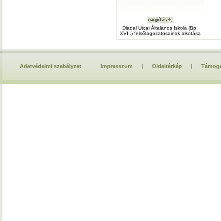
Diadal Utcai Általános Iskola (Bp.
XVII.) felsőtagozatosainak alkotása
Adatvédelmi szabályzat
|
Impresszum
|
Oldaltérkép
|
Támoga